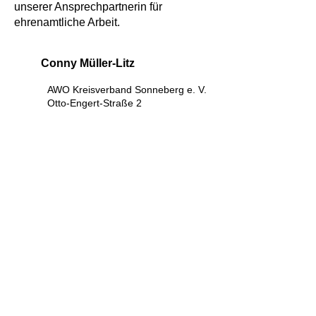
unserer Ansprechpartnerin für
ehrenamtliche Arbeit.
Conny Müller-Litz
AWO Kreisverband Sonneberg e. V.
Otto-Engert-Straße 2
98724 Neuhaus/Rennweg
03679 756519
c.mueller-litz@awo-sonneberg.de
im Landkreis
Sonneberg